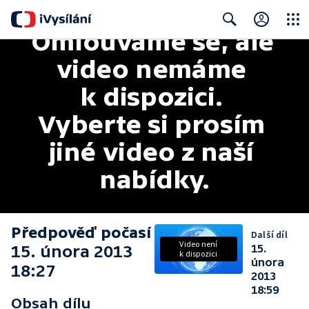
Omlouváme se, ale 
Close
Search
video nemáme 
k dispozici. 
Vyberte si prosím 
jiné video z naší 
nabídky.
Předpověď počasí
Další díl
Video není
15. února 2013
15.
k dispozici
února
18:27
2013
18:59
Obsah dílu