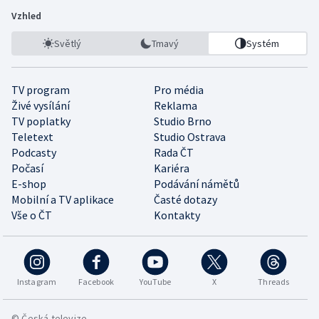
Vzhled
Světlý
Tmavý
Systém
TV program
Pro média
Živé vysílání
Reklama
TV poplatky
Studio Brno
Teletext
Studio Ostrava
Podcasty
Rada ČT
Počasí
Kariéra
E-shop
Podávání námětů
Mobilní a TV aplikace
Časté dotazy
Vše o ČT
Kontakty
Instagram
Facebook
YouTube
X
Threads
© Česká televize