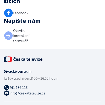
sítích
Facebook
Napište nám
Otevřít
kontaktní
formulář
Divácké centrum
každý všední den:
8:00—16:00 hodin
261 136 113
info@ceskatelevize.cz