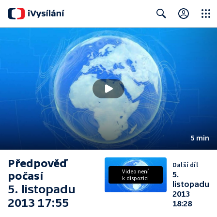
Close
Search
5 min
Předpověď
Další díl
Video není
počasí
5.
k dispozici
listopadu
5. listopadu
2013
2013 17:55
18:28