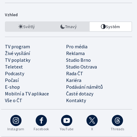
Vzhled
Světlý
Tmavý
Systém
TV program
Pro média
Živé vysílání
Reklama
TV poplatky
Studio Brno
Teletext
Studio Ostrava
Podcasty
Rada ČT
Počasí
Kariéra
E-shop
Podávání námětů
Mobilní a TV aplikace
Časté dotazy
Vše o ČT
Kontakty
Instagram
Facebook
YouTube
X
Threads