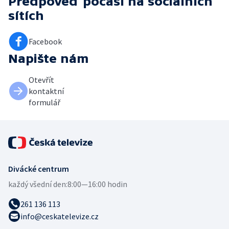
Předpověď počasí
na sociálních
sítích
Facebook
Napište nám
Otevřít
kontaktní
formulář
Divácké centrum
každý všední den:
8:00—16:00 hodin
261 136 113
info@ceskatelevize.cz