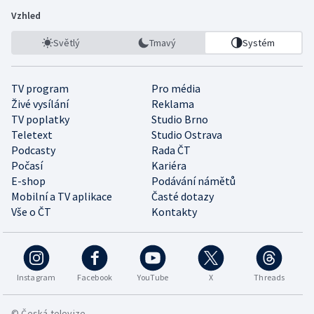
Vzhled
Světlý
Tmavý
Systém
TV program
Pro média
Živé vysílání
Reklama
TV poplatky
Studio Brno
Teletext
Studio Ostrava
Podcasty
Rada ČT
Počasí
Kariéra
E-shop
Podávání námětů
Mobilní a TV aplikace
Časté dotazy
Vše o ČT
Kontakty
Instagram
Facebook
YouTube
X
Threads
© Česká televize