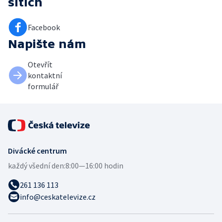
sítích
Facebook
Napište nám
Otevřít
kontaktní
formulář
Divácké centrum
každý všední den:
8:00—16:00 hodin
261 136 113
info@ceskatelevize.cz