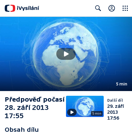
Close
Search
5 min
Předpověď počasí
Další díl
28. září 2013
29. září
2013
5 min
17:55
17:56
Obsah dílu