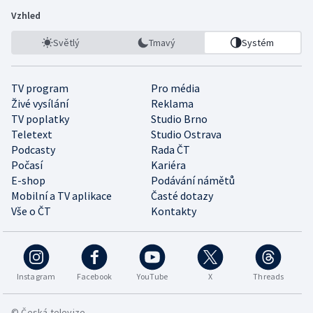
Vzhled
Světlý
Tmavý
Systém
TV program
Pro média
Živé vysílání
Reklama
TV poplatky
Studio Brno
Teletext
Studio Ostrava
Podcasty
Rada ČT
Počasí
Kariéra
E-shop
Podávání námětů
Mobilní a TV aplikace
Časté dotazy
Vše o ČT
Kontakty
Instagram
Facebook
YouTube
X
Threads
© Česká televize