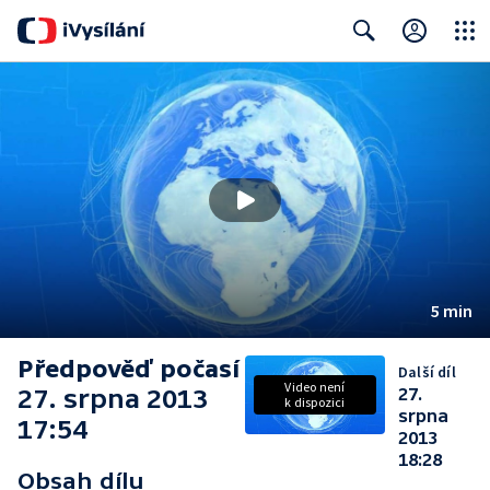
Close
Search
5 min
Předpověď počasí
Další díl
Video není
27. srpna 2013
27.
k dispozici
srpna
17:54
2013
18:28
Obsah dílu