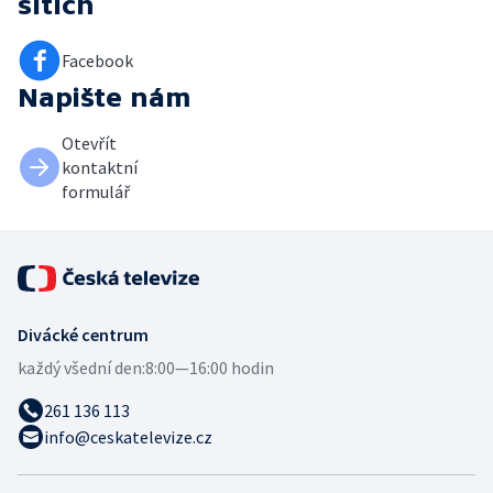
sítích
Facebook
Napište nám
Otevřít
kontaktní
formulář
Divácké centrum
každý všední den:
8:00—16:00 hodin
261 136 113
info@ceskatelevize.cz