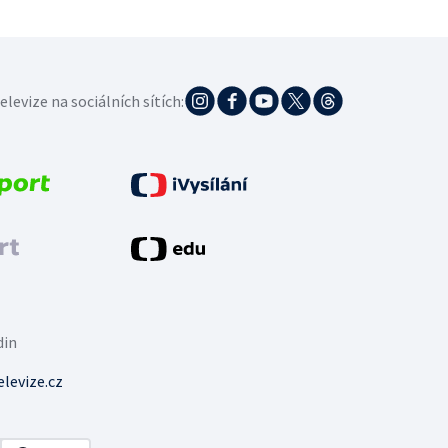
elevize na sociálních sítích:
din
levize.cz