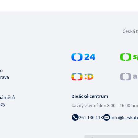
Česká t
no
trava
Divácké centrum
námětů
azy
každý všední den:
8:00—16:00 ho
261 136 113
info@ceskate