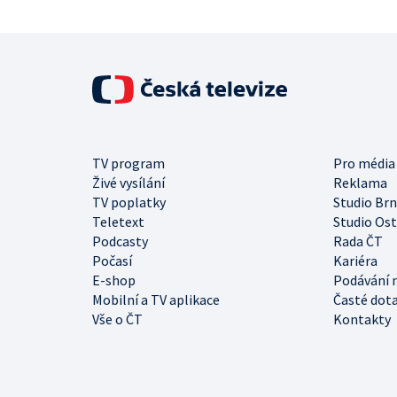
TV program
Pro média
Živé vysílání
Reklama
TV poplatky
Studio Br
Teletext
Studio Os
Podcasty
Rada ČT
Počasí
Kariéra
E-shop
Podávání 
Mobilní a TV aplikace
Časté dot
Vše o ČT
Kontakty