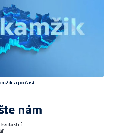
amžik a počasí
šte nám
t kontaktní
ář