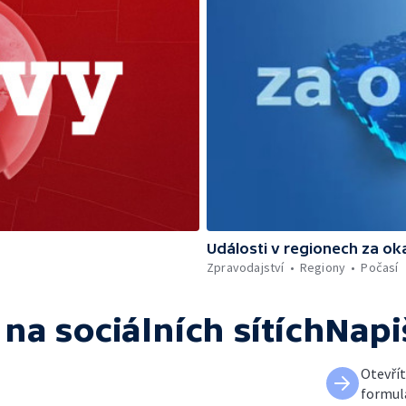
Události v regionech za ok
Zpravodajství
Regiony
Počasí
na sociálních sítích
Napi
Otevří
formul