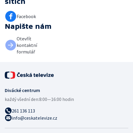
sítích
Facebook
Napište nám
Otevřít
kontaktní
formulář
Divácké centrum
každý všední den:
8:00—16:00 hodin
261 136 113
info@ceskatelevize.cz