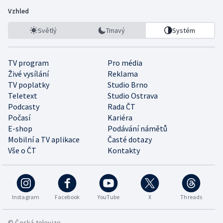
Vzhled
Světlý
Tmavý
Systém
TV program
Pro média
Živé vysílání
Reklama
TV poplatky
Studio Brno
Teletext
Studio Ostrava
Podcasty
Rada ČT
Počasí
Kariéra
E-shop
Podávání námětů
Mobilní a TV aplikace
Časté dotazy
Vše o ČT
Kontakty
Instagram
Facebook
YouTube
X
Threads
© Česká televize