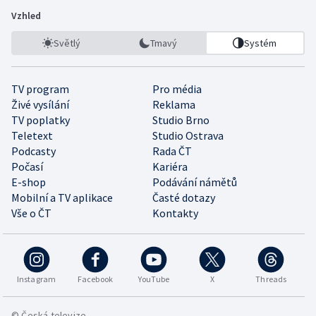
Vzhled
Světlý
Tmavý
Systém
TV program
Pro média
Živé vysílání
Reklama
TV poplatky
Studio Brno
Teletext
Studio Ostrava
Podcasty
Rada ČT
Počasí
Kariéra
E-shop
Podávání námětů
Mobilní a TV aplikace
Časté dotazy
Vše o ČT
Kontakty
Instagram
Facebook
YouTube
X
Threads
© Česká televize