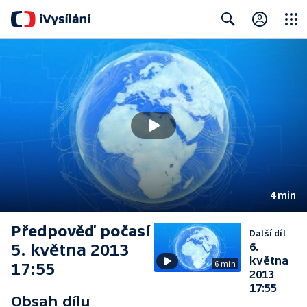
Close
Search
4 min
Předpověď počasí
Další díl
5. května 2013
6.
května
6 min
17:55
2013
17:55
Obsah dílu