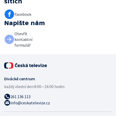
sítích
Facebook
Napište nám
Otevřít
kontaktní
formulář
Divácké centrum
každý všední den:
8:00—16:00 hodin
261 136 113
info@ceskatelevize.cz