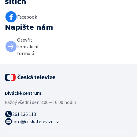
sítích
Facebook
Napište nám
Otevřít
kontaktní
formulář
Divácké centrum
každý všední den:
8:00—16:00 hodin
261 136 113
info@ceskatelevize.cz