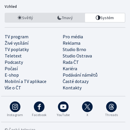
Vzhled
Světlý
Tmavý
Systém
TV program
Pro média
Živé vysílání
Reklama
TV poplatky
Studio Brno
Teletext
Studio Ostrava
Podcasty
Rada ČT
Počasí
Kariéra
E-shop
Podávání námětů
Mobilní a TV aplikace
Časté dotazy
Vše o ČT
Kontakty
Instagram
Facebook
YouTube
X
Threads
© Česká televize