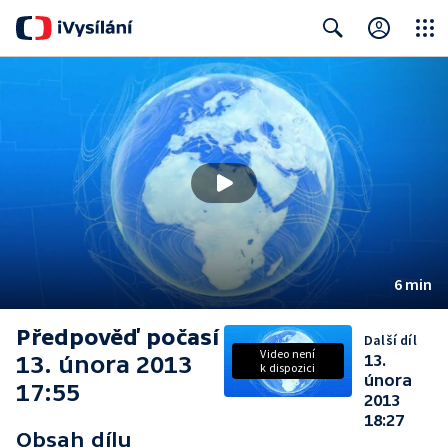
Close
Search
6 min
Předpověď počasí
Další díl
Video není
13. února 2013
13.
k dispozici
února
17:55
2013
18:27
Obsah dílu