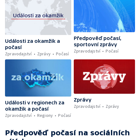
Předpověď počasí,
Události za okamžik a
sportovní zprávy
počasí
Zpravodajství
Počasí
Zpravodajství
Zprávy
Počasí
Zprávy
Události v regionech za
Zpravodajství
Zprávy
okamžik a počasí
Zpravodajství
Regiony
Počasí
Předpověď počasí
na sociálních