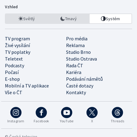
Vzhled
Světlý
Tmavý
Systém
TV program
Pro média
Živé vysílání
Reklama
TV poplatky
Studio Brno
Teletext
Studio Ostrava
Podcasty
Rada ČT
Počasí
Kariéra
E-shop
Podávání námětů
Mobilní a TV aplikace
Časté dotazy
Vše o ČT
Kontakty
Instagram
Facebook
YouTube
X
Threads
© Česká televize