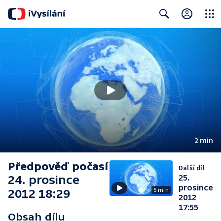
Close
Search
2 min
Předpověď počasí
Další díl
24. prosince
25.
prosince
5 min
2012 18:29
2012
17:55
Obsah dílu