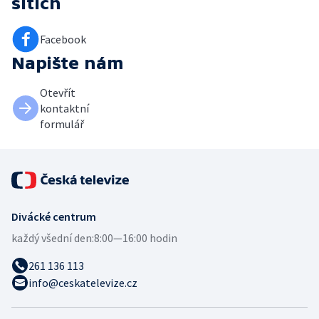
sítích
Facebook
Napište nám
Otevřít
kontaktní
formulář
Divácké centrum
každý všední den:
8:00—16:00 hodin
261 136 113
info@ceskatelevize.cz