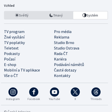
Vzhled
Světlý
Tmavý
Systém
TV program
Pro média
Živé vysílání
Reklama
TV poplatky
Studio Brno
Teletext
Studio Ostrava
Podcasty
Rada ČT
Počasí
Kariéra
E-shop
Podávání námětů
Mobilní a TV aplikace
Časté dotazy
Vše o ČT
Kontakty
Instagram
Facebook
YouTube
X
Threads
© Česká televize