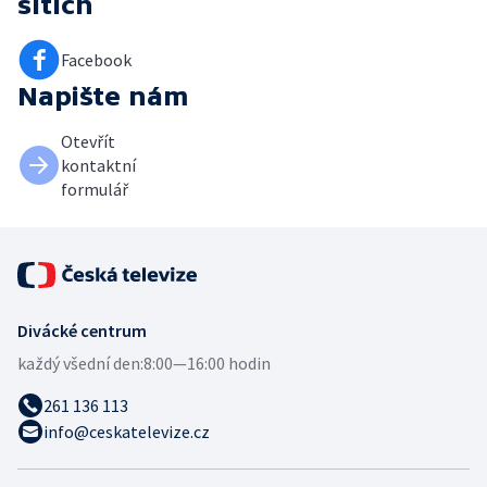
sítích
Facebook
Napište nám
Otevřít
kontaktní
formulář
Divácké centrum
každý všední den:
8:00—16:00 hodin
261 136 113
info@ceskatelevize.cz