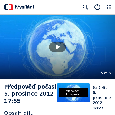
Close
Search
5 min
Předpověď počasí
Další díl
Video není
5. prosince 2012
5.
k dispozici
prosince
17:55
2012
18:27
Obsah dílu