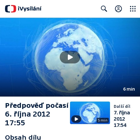
Close
Search
6 min
Předpověď počasí
Další díl
6. října 2012
7. října
2012
5 min
17:55
17:54
Obsah dílu