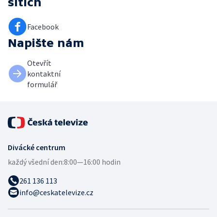
sítích
Facebook
Napište nám
Otevřít
kontaktní
formulář
Divácké centrum
každý všední den:
8:00—16:00 hodin
261 136 113
info@ceskatelevize.cz