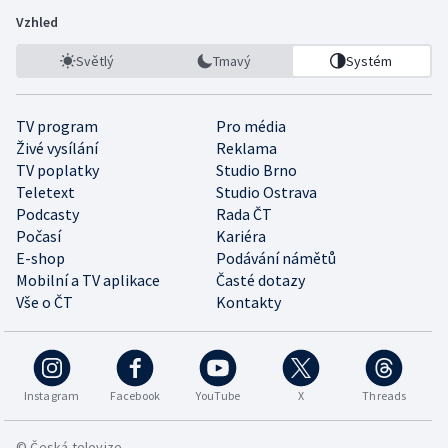
Vzhled
Světlý
Tmavý
Systém
TV program
Pro média
Živé vysílání
Reklama
TV poplatky
Studio Brno
Teletext
Studio Ostrava
Podcasty
Rada ČT
Počasí
Kariéra
E-shop
Podávání námětů
Mobilní a TV aplikace
Časté dotazy
Vše o ČT
Kontakty
Instagram
Facebook
YouTube
X
Threads
© Česká televize