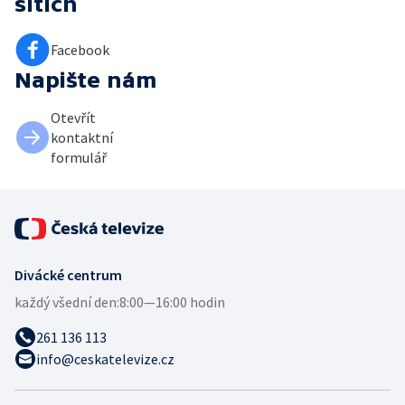
sítích
Facebook
Napište nám
Otevřít
kontaktní
formulář
Divácké centrum
každý všední den:
8:00—16:00 hodin
261 136 113
info@ceskatelevize.cz