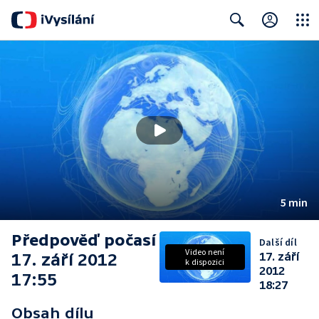
Close
Search
5 min
Předpověď počasí
Další díl
Video není
17. září 2012
17. září
k dispozici
2012
17:55
18:27
Obsah dílu