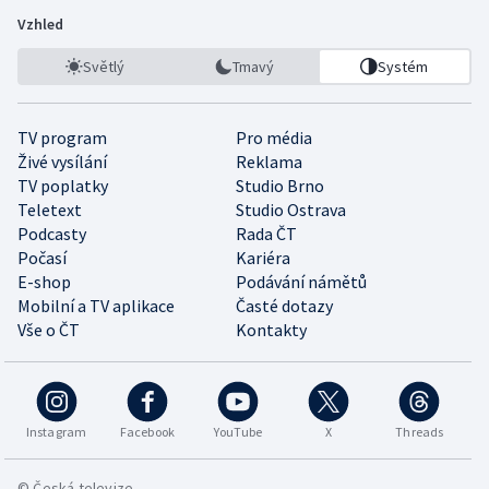
Vzhled
Světlý
Tmavý
Systém
TV program
Pro média
Živé vysílání
Reklama
TV poplatky
Studio Brno
Teletext
Studio Ostrava
Podcasty
Rada ČT
Počasí
Kariéra
E-shop
Podávání námětů
Mobilní a TV aplikace
Časté dotazy
Vše o ČT
Kontakty
Instagram
Facebook
YouTube
X
Threads
© Česká televize