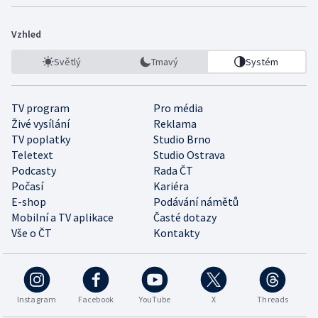
Vzhled
Světlý
Tmavý
Systém
TV program
Pro média
Živé vysílání
Reklama
TV poplatky
Studio Brno
Teletext
Studio Ostrava
Podcasty
Rada ČT
Počasí
Kariéra
E-shop
Podávání námětů
Mobilní a TV aplikace
Časté dotazy
Vše o ČT
Kontakty
Instagram
Facebook
YouTube
X
Threads