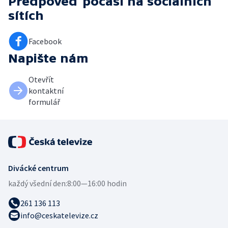
Předpověď počasí
na sociálních
sítích
Facebook
Napište nám
Otevřít
kontaktní
formulář
Divácké centrum
každý všední den:
8:00—16:00 hodin
261 136 113
info@ceskatelevize.cz