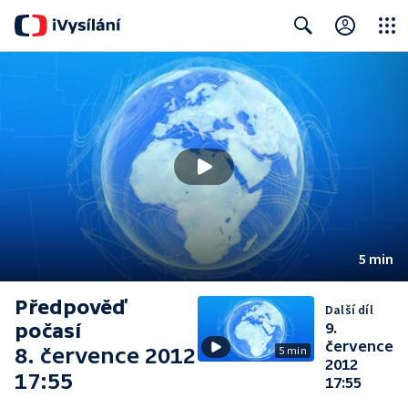
Close
Search
5 min
Předpověď
Další díl
počasí
9.
července
8. července 2012
5 min
2012
17:55
17:55