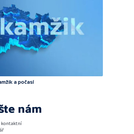
amžik a počasí
šte nám
t kontaktní
ář