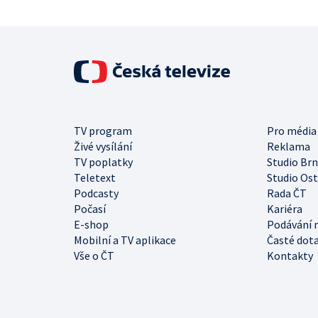
TV program
Pro média
Živé vysílání
Reklama
TV poplatky
Studio Br
Teletext
Studio Os
Podcasty
Rada ČT
Počasí
Kariéra
E-shop
Podávání 
Mobilní a TV aplikace
Časté dot
Vše o ČT
Kontakty