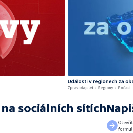
Události v regionech za ok
Zpravodajství
Regiony
Počasí
na sociálních sítích
Napi
Otevří
formul