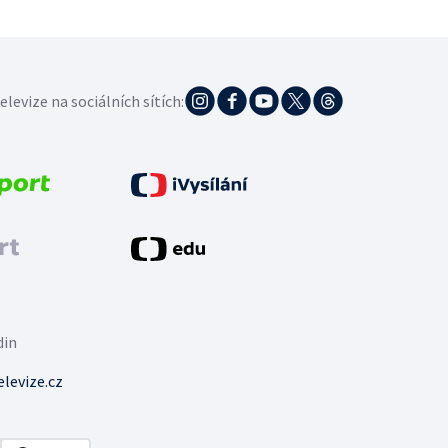
elevize na sociálních sítích:
din
levize.cz