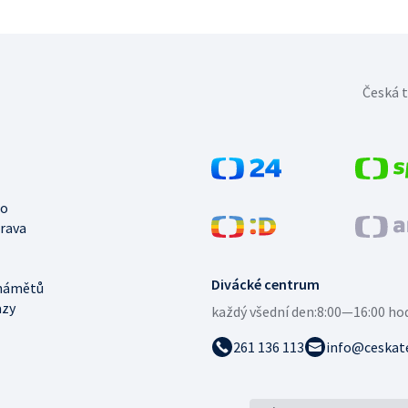
Česká t
no
trava
Divácké centrum
námětů
azy
každý všední den:
8:00—16:00 ho
261 136 113
info@ceskate