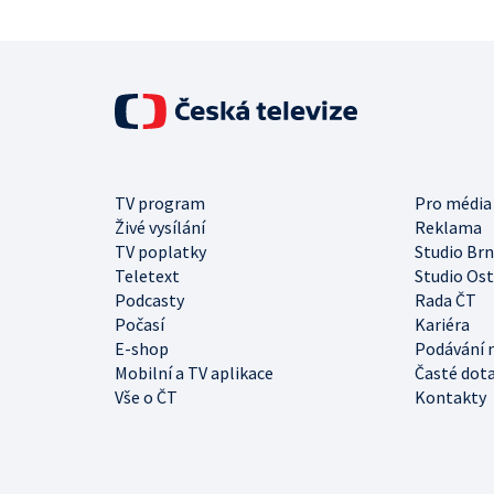
TV program
Pro média
Živé vysílání
Reklama
TV poplatky
Studio Br
Teletext
Studio Os
Podcasty
Rada ČT
Počasí
Kariéra
E-shop
Podávání 
Mobilní a TV aplikace
Časté dot
Vše o ČT
Kontakty