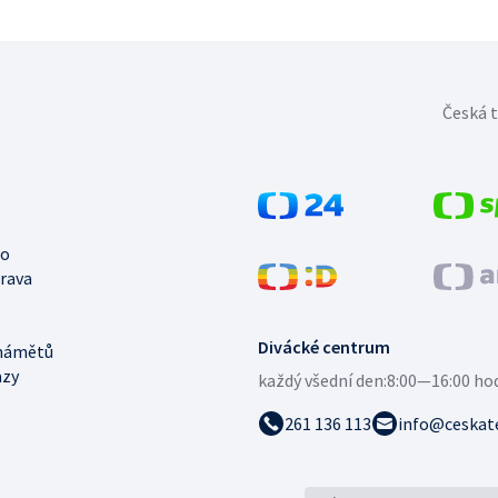
Česká t
no
trava
Divácké centrum
námětů
azy
každý všední den:
8:00—16:00 ho
261 136 113
info@ceskate