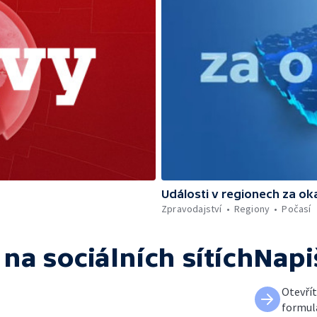
Události v regionech za ok
Zpravodajství
Regiony
Počasí
na sociálních sítích
Napi
Otevří
formul