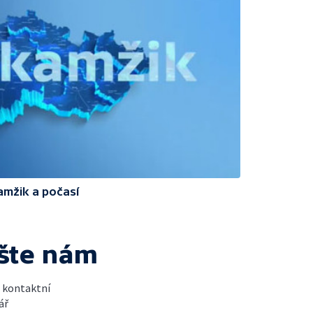
amžik a počasí
šte nám
t kontaktní
ář