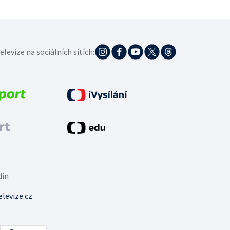
elevize na sociálních sítích:
din
levize.cz