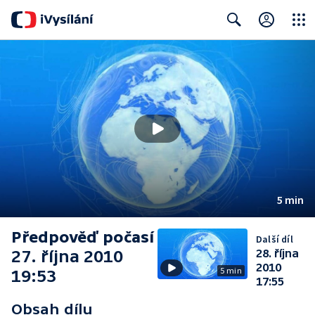
Close
Search
5 min
Předpověď počasí
Další díl
27. října 2010
28. října
2010
5 min
19:53
17:55
Obsah dílu