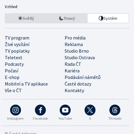
Vzhled
Světlý
Tmavý
Systém
TV program
Pro média
Živé vysílání
Reklama
TV poplatky
Studio Brno
Teletext
Studio Ostrava
Podcasty
Rada ČT
Počasí
Kariéra
E-shop
Podávání námětů
Mobilní a TV aplikace
Časté dotazy
Vše o ČT
Kontakty
Instagram
Facebook
YouTube
X
Threads
© Česká televize