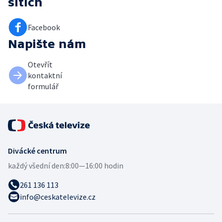
sítích
Facebook
Napište nám
Otevřít
kontaktní
formulář
Divácké centrum
každý všední den:
8:00—16:00 hodin
261 136 113
info@ceskatelevize.cz