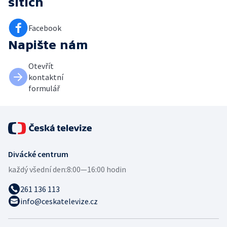
sítích
Facebook
Napište nám
Otevřít
kontaktní
formulář
Divácké centrum
každý všední den:
8:00—16:00 hodin
261 136 113
info@ceskatelevize.cz