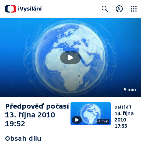
Close
Search
5 min
Předpověď počasí
Další díl
13. října 2010
14. října
2010
4 min
19:52
17:55
Obsah dílu