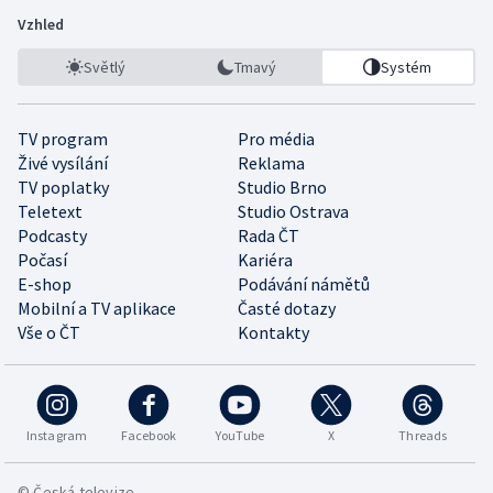
Vzhled
Světlý
Tmavý
Systém
TV program
Pro média
Živé vysílání
Reklama
TV poplatky
Studio Brno
Teletext
Studio Ostrava
Podcasty
Rada ČT
Počasí
Kariéra
E-shop
Podávání námětů
Mobilní a TV aplikace
Časté dotazy
Vše o ČT
Kontakty
Instagram
Facebook
YouTube
X
Threads
© Česká televize