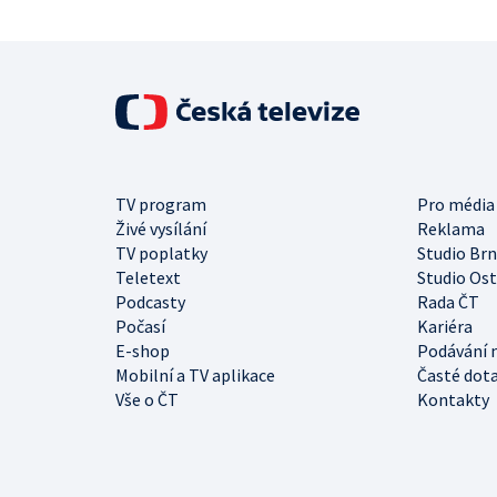
TV program
Pro média
Živé vysílání
Reklama
TV poplatky
Studio Br
Teletext
Studio Os
Podcasty
Rada ČT
Počasí
Kariéra
E-shop
Podávání 
Mobilní a TV aplikace
Časté dot
Vše o ČT
Kontakty