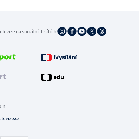
elevize na sociálních sítích:
din
levize.cz