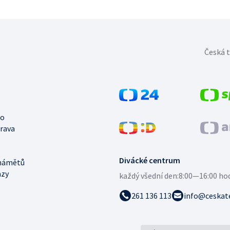
Česká t
no
trava
Divácké centrum
námětů
azy
každý všední den:
8:00—16:00 ho
261 136 113
info@ceskate