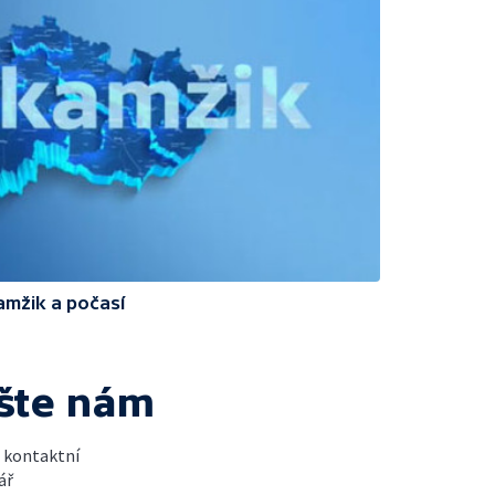
amžik a počasí
šte nám
t kontaktní
ář