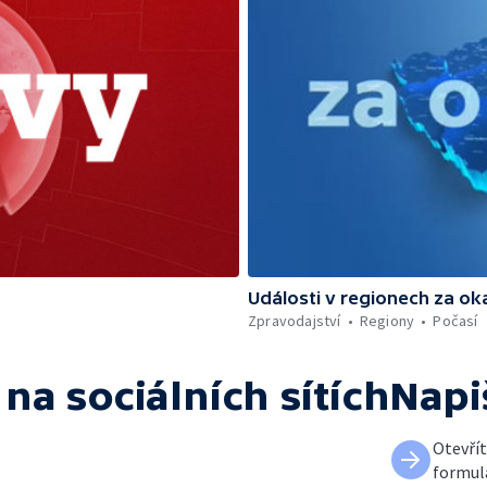
Události v regionech za ok
Zpravodajství
Regiony
Počasí
na sociálních sítích
Napi
Otevří
formul