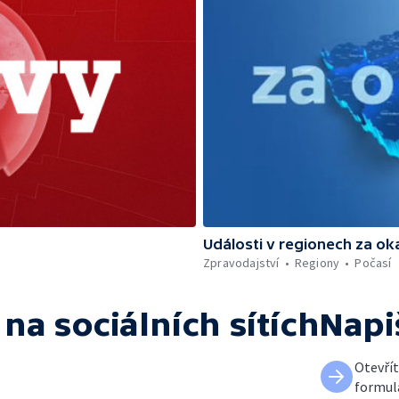
Události v regionech za ok
Zpravodajství
Regiony
Počasí
na sociálních sítích
Napi
Otevří
formul