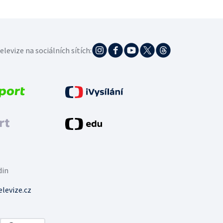
elevize na sociálních sítích:
din
levize.cz