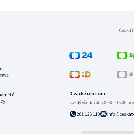
Česká t
no
trava
Divácké centrum
námětů
azy
každý všední den:
8:00—16:00 ho
261 136 113
info@ceskate