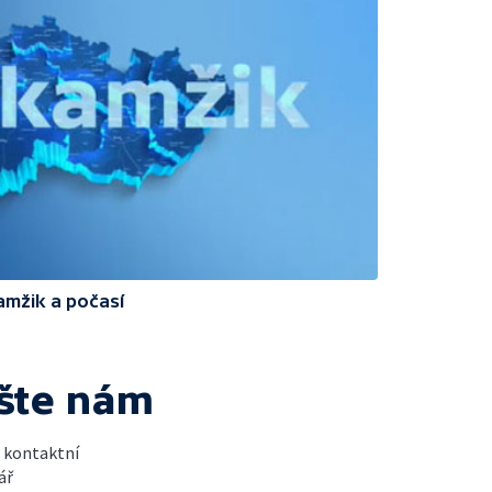
amžik a počasí
šte nám
t kontaktní
ář