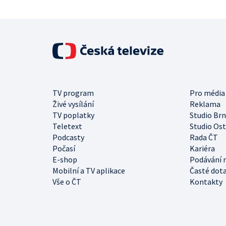
TV program
Pro média
Živé vysílání
Reklama
TV poplatky
Studio Br
Teletext
Studio Os
Podcasty
Rada ČT
Počasí
Kariéra
E-shop
Podávání 
Mobilní a TV aplikace
Časté dot
Vše o ČT
Kontakty