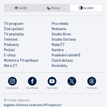
Světlý
Tmavý
Systém
TV program
Pro média
Živé vysílání
Reklama
TV poplatky
Studio Brno
Teletext
Studio Ostrava
Podcasty
Rada ČT
Počasí
Kariéra
E-shop
Podávání námětů
Mobilní a TV aplikace
Časté dotazy
Vše o ČT
Kontakty
Instagram
Facebook
YouTube
X
Threads
© Česká televize
•
•
English
Ochrana soukromí
Přístupnost