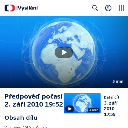
Close
Search
5 min
Předpověď počasí
Další díl
2. září 2010 19:52
3. září
2010
4 min
17:55
Obsah dílu
Vyrobeno
2010
•
Česko