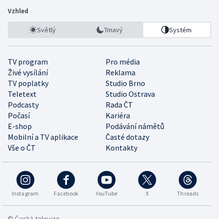
Vzhled
Světlý
Tmavý
Systém
TV program
Pro média
Živé vysílání
Reklama
TV poplatky
Studio Brno
Teletext
Studio Ostrava
Podcasty
Rada ČT
Počasí
Kariéra
E-shop
Podávání námětů
Mobilní a TV aplikace
Časté dotazy
Vše o ČT
Kontakty
Instagram
Facebook
YouTube
X
Threads
© Česká televize