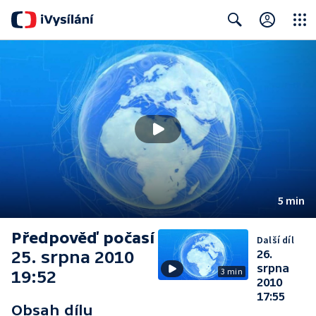
Close
Search
5 min
Předpověď počasí
Další díl
25. srpna 2010
26.
srpna
3 min
19:52
2010
17:55
Obsah dílu