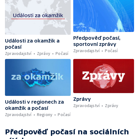
Předpověď počasí,
Události za okamžik a
sportovní zprávy
počasí
Zpravodajství
Počasí
Zpravodajství
Zprávy
Počasí
Zprávy
Události v regionech za
Zpravodajství
Zprávy
okamžik a počasí
Zpravodajství
Regiony
Počasí
Předpověď počasí
na sociálních