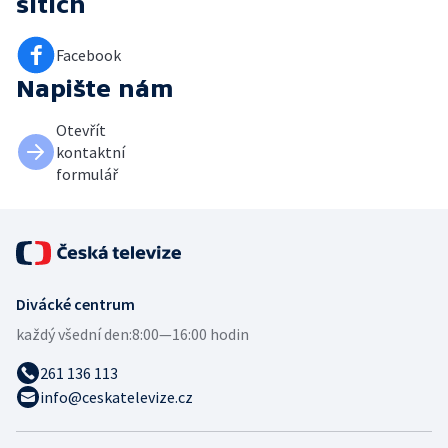
sítích
Facebook
Napište nám
Otevřít
kontaktní
formulář
Divácké centrum
každý všední den:
8:00—16:00 hodin
261 136 113
info@ceskatelevize.cz