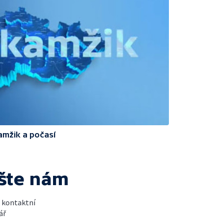
amžik a počasí
šte nám
t kontaktní
ář