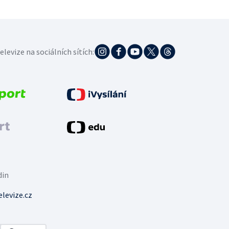
elevize na sociálních sítích:
din
levize.cz