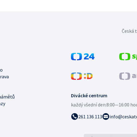
Česká t
no
trava
Divácké centrum
námětů
azy
každý všední den:
8:00—16:00 ho
261 136 113
info@ceskate