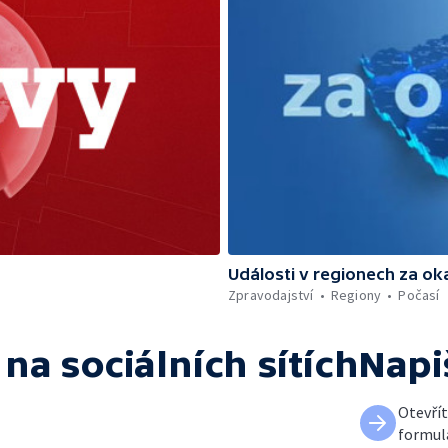
Události v regionech za ok
Zpravodajství
Regiony
Počasí
na sociálních sítích
Napi
Otevří
formul