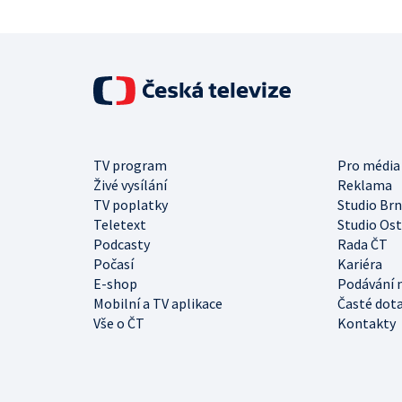
TV program
Pro média
Živé vysílání
Reklama
TV poplatky
Studio Br
Teletext
Studio Os
Podcasty
Rada ČT
Počasí
Kariéra
E-shop
Podávání 
Mobilní a TV aplikace
Časté dot
Vše o ČT
Kontakty