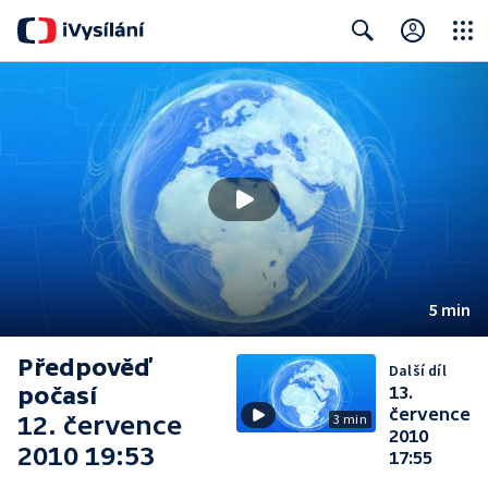
Close
Search
5 min
Předpověď
Další díl
počasí
13.
července
12. července
3 min
2010
2010 19:53
17:55