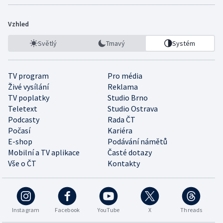
Vzhled
Světlý
Tmavý
Systém
TV program
Pro média
Živé vysílání
Reklama
TV poplatky
Studio Brno
Teletext
Studio Ostrava
Podcasty
Rada ČT
Počasí
Kariéra
E-shop
Podávání námětů
Mobilní a TV aplikace
Časté dotazy
Vše o ČT
Kontakty
Instagram
Facebook
YouTube
X
Threads