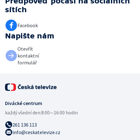
Předpověď počasí
na sociálních
sítích
Facebook
Napište nám
Otevřít
kontaktní
formulář
Divácké centrum
každý všední den:
8:00—16:00 hodin
261 136 113
info@ceskatelevize.cz