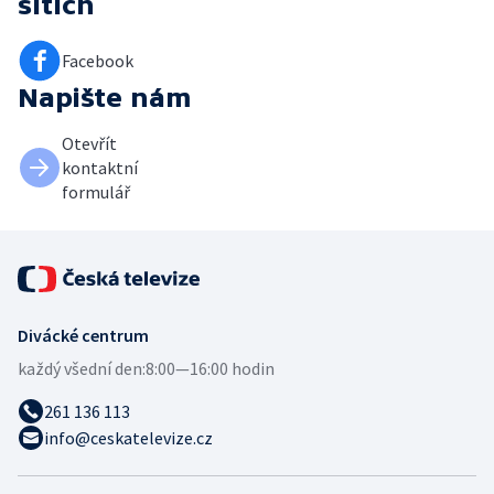
sítích
Facebook
Napište nám
Otevřít
kontaktní
formulář
Divácké centrum
každý všední den:
8:00—16:00 hodin
261 136 113
info@ceskatelevize.cz