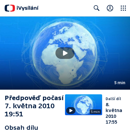
Close
Search
5 min
Předpověď počasí
Další díl
7. května 2010
8.
května
5 min
19:51
2010
17:55
Obsah dílu