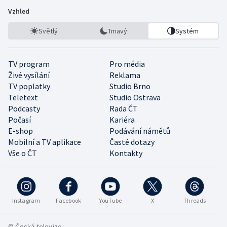
Vzhled
Světlý
Tmavý
Systém
TV program
Pro média
Živé vysílání
Reklama
TV poplatky
Studio Brno
Teletext
Studio Ostrava
Podcasty
Rada ČT
Počasí
Kariéra
E-shop
Podávání námětů
Mobilní a TV aplikace
Časté dotazy
Vše o ČT
Kontakty
Instagram
Facebook
YouTube
X
Threads
© Česká televize