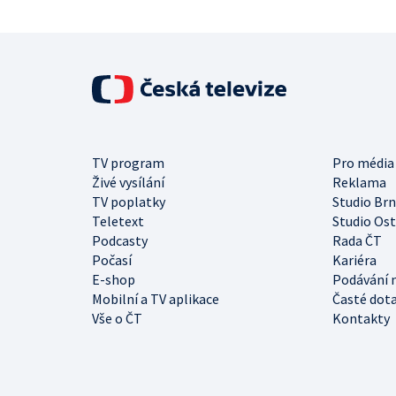
TV program
Pro média
Živé vysílání
Reklama
TV poplatky
Studio Br
Teletext
Studio Os
Podcasty
Rada ČT
Počasí
Kariéra
E-shop
Podávání 
Mobilní a TV aplikace
Časté dot
Vše o ČT
Kontakty