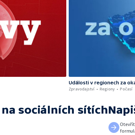
Události v regionech za ok
Zpravodajství
Regiony
Počasí
na sociálních sítích
Napi
Otevří
formul