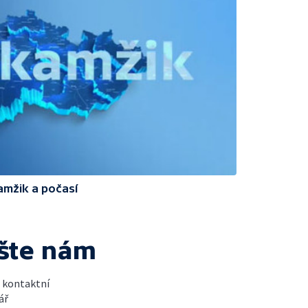
amžik a počasí
šte nám
t kontaktní
ář