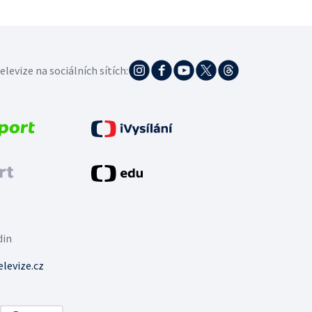
elevize na sociálních sítích:
din
levize.cz