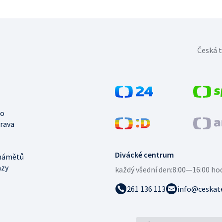
Česká t
no
trava
Divácké centrum
námětů
azy
každý všední den:
8:00—16:00 ho
261 136 113
info@ceskate