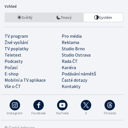
Vzhled
Světlý
Tmavý
Systém
TV program
Pro média
Živé vysílání
Reklama
TV poplatky
Studio Brno
Teletext
Studio Ostrava
Podcasty
Rada ČT
Počasí
Kariéra
E-shop
Podávání námětů
Mobilní a TV aplikace
Časté dotazy
Vše o ČT
Kontakty
Instagram
Facebook
YouTube
X
Threads
© Česká televize