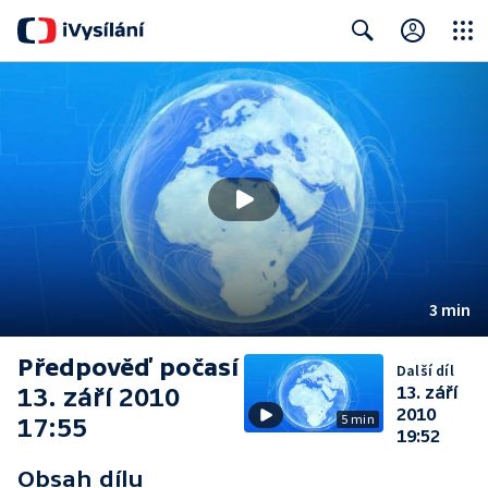
Close
Search
3 min
Předpověď počasí
Další díl
13. září 2010
13. září
2010
5 min
17:55
19:52
Obsah dílu