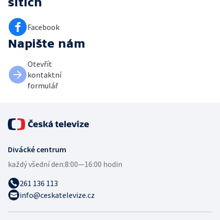
sítích
Facebook
Napište nám
Otevřít
kontaktní
formulář
Divácké centrum
každý všední den:
8:00—16:00 hodin
261 136 113
info@ceskatelevize.cz