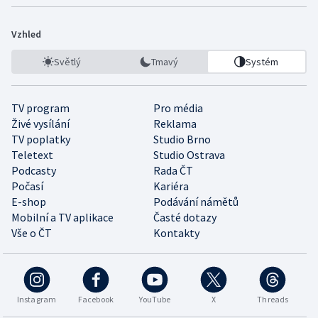
Vzhled
Světlý
Tmavý
Systém
TV program
Pro média
Živé vysílání
Reklama
TV poplatky
Studio Brno
Teletext
Studio Ostrava
Podcasty
Rada ČT
Počasí
Kariéra
E-shop
Podávání námětů
Mobilní a TV aplikace
Časté dotazy
Vše o ČT
Kontakty
Instagram
Facebook
YouTube
X
Threads