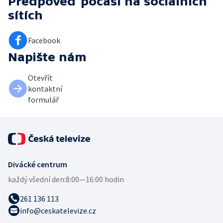
Předpověď počasí
na sociálních
sítích
Facebook
Napište nám
Otevřít
kontaktní
formulář
Divácké centrum
každý všední den:
8:00—16:00 hodin
261 136 113
info@ceskatelevize.cz