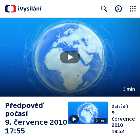
Close
Search
3 min
Předpověď
Další díl
počasí
9.
července
9. července 2010
5 min
2010
17:55
19:52