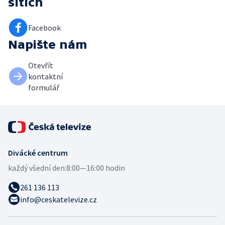
sítích
Facebook
Napište nám
Otevřít
kontaktní
formulář
Divácké centrum
každý všední den:
8:00—16:00 hodin
261 136 113
info@ceskatelevize.cz