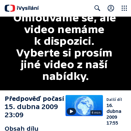
Omlouváme se, ale 
Close
Search
video nemáme 
k dispozici. 
Vyberte si prosím 
jiné video z naší 
nabídky.
Předpověď počasí
Další díl
15. dubna 2009
16.
dubna
4 min
23:09
2009
17:55
Obsah dílu