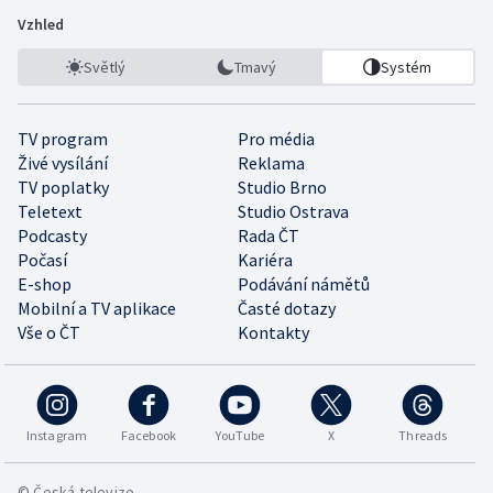
Vzhled
Světlý
Tmavý
Systém
TV program
Pro média
Živé vysílání
Reklama
TV poplatky
Studio Brno
Teletext
Studio Ostrava
Podcasty
Rada ČT
Počasí
Kariéra
E-shop
Podávání námětů
Mobilní a TV aplikace
Časté dotazy
Vše o ČT
Kontakty
Instagram
Facebook
YouTube
X
Threads
© Česká televize