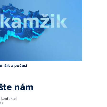
amžik a počasí
šte nám
t kontaktní
ář