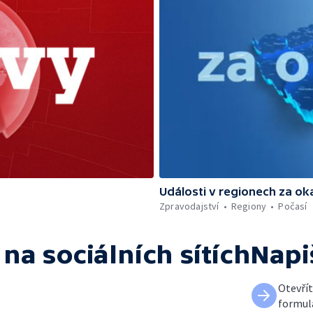
Události v regionech za ok
Zpravodajství
Regiony
Počasí
na sociálních sítích
Napi
Otevří
formul