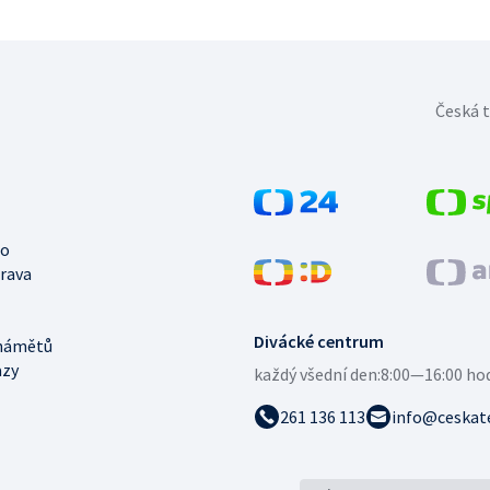
Česká t
no
trava
Divácké centrum
námětů
azy
každý všední den:
8:00—16:00 ho
261 136 113
info@ceskate