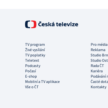
TV program
Pro média
Živé vysílání
Reklama
TV poplatky
Studio Br
Teletext
Studio Os
Podcasty
Rada ČT
Počasí
Kariéra
E-shop
Podávání 
Mobilní a TV aplikace
Časté dot
Vše o ČT
Kontakty