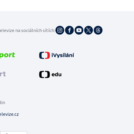
elevize na sociálních sítích:
din
levize.cz