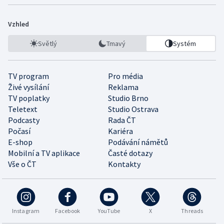
Vzhled
Světlý
Tmavý
Systém
TV program
Pro média
Živé vysílání
Reklama
TV poplatky
Studio Brno
Teletext
Studio Ostrava
Podcasty
Rada ČT
Počasí
Kariéra
E-shop
Podávání námětů
Mobilní a TV aplikace
Časté dotazy
Vše o ČT
Kontakty
Instagram
Facebook
YouTube
X
Threads