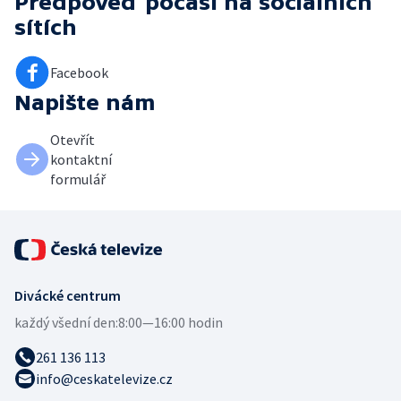
Předpověď počasí
na sociálních
sítích
Facebook
Napište nám
Otevřít
kontaktní
formulář
Divácké centrum
každý všední den:
8:00—16:00 hodin
261 136 113
info@ceskatelevize.cz