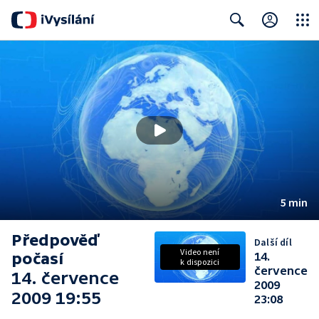
Close
Search
5 min
Předpověď
Další díl
Video není
počasí
14.
k dispozici
července
14. července
2009
2009 19:55
23:08