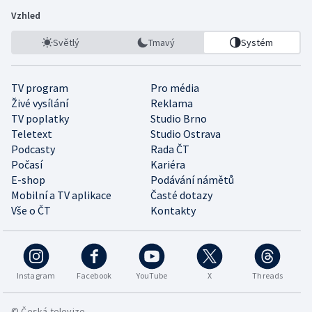
Vzhled
Světlý
Tmavý
Systém
TV program
Pro média
Živé vysílání
Reklama
TV poplatky
Studio Brno
Teletext
Studio Ostrava
Podcasty
Rada ČT
Počasí
Kariéra
E-shop
Podávání námětů
Mobilní a TV aplikace
Časté dotazy
Vše o ČT
Kontakty
Instagram
Facebook
YouTube
X
Threads
© Česká televize