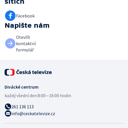
sítích
Facebook
Napište nám
Otevřít
kontaktní
formulář
Divácké centrum
každý všední den:
8:00—16:00 hodin
261 136 113
info@ceskatelevize.cz