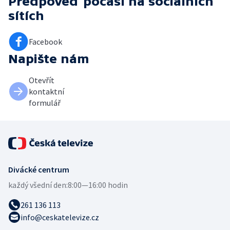
Předpověď počasí
na sociálních
sítích
Facebook
Napište nám
Otevřít
kontaktní
formulář
Divácké centrum
každý všední den:
8:00—16:00 hodin
261 136 113
info@ceskatelevize.cz