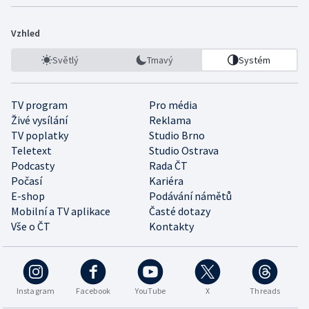
Vzhled
Světlý
Tmavý
Systém
TV program
Pro média
Živé vysílání
Reklama
TV poplatky
Studio Brno
Teletext
Studio Ostrava
Podcasty
Rada ČT
Počasí
Kariéra
E-shop
Podávání námětů
Mobilní a TV aplikace
Časté dotazy
Vše o ČT
Kontakty
Instagram
Facebook
YouTube
X
Threads