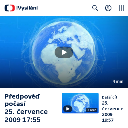
Close
Search
4 min
Předpověď
Další díl
počasí
25.
července
25. července
3 min
2009
2009 17:55
19:57