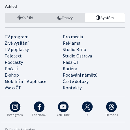
Vzhled
Světlý
Tmavý
Systém
TV program
Pro média
Živé vysílání
Reklama
TV poplatky
Studio Brno
Teletext
Studio Ostrava
Podcasty
Rada ČT
Počasí
Kariéra
E-shop
Podávání námětů
Mobilní a TV aplikace
Časté dotazy
Vše o ČT
Kontakty
Instagram
Facebook
YouTube
X
Threads
© Česká televize