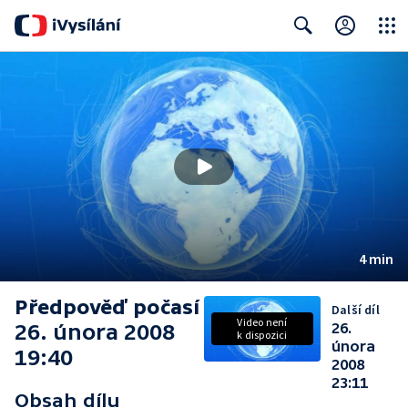
Close
Search
4 min
Předpověď počasí
Další díl
Video není
26. února 2008
26.
k dispozici
února
19:40
2008
23:11
Obsah dílu