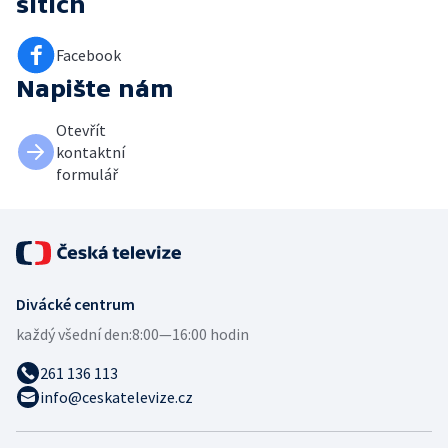
sítích
Facebook
Napište nám
Otevřít
kontaktní
formulář
Divácké centrum
každý všední den:
8:00—16:00 hodin
261 136 113
info@ceskatelevize.cz