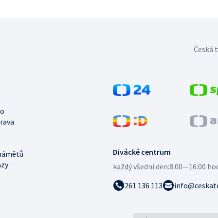
Česká t
no
trava
Divácké centrum
námětů
azy
každý všední den:
8:00—16:00 ho
261 136 113
info@ceskate