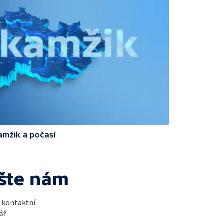
amžik a počasí
šte nám
t kontaktní
ář