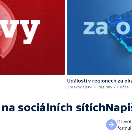
Události v regionech za ok
Zpravodajství
Regiony
Počasí
na sociálních sítích
Napi
Otevří
formul