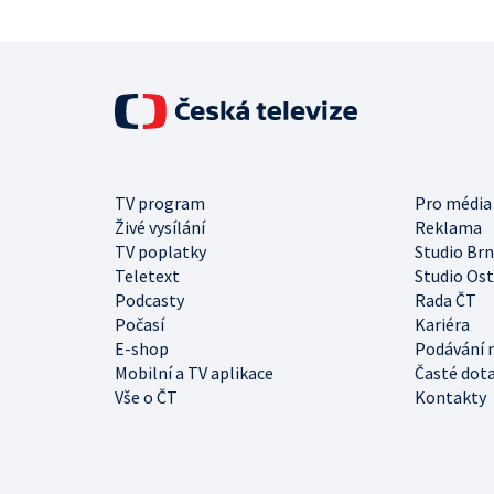
TV program
Pro média
Živé vysílání
Reklama
TV poplatky
Studio Br
Teletext
Studio Os
Podcasty
Rada ČT
Počasí
Kariéra
E-shop
Podávání 
Mobilní a TV aplikace
Časté dot
Vše o ČT
Kontakty