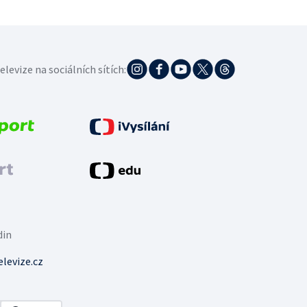
elevize na sociálních sítích:
din
levize.cz