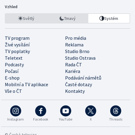
Vzhled
Světlý
Tmavý
Systém
TV program
Pro média
Živé vysílání
Reklama
TV poplatky
Studio Brno
Teletext
Studio Ostrava
Podcasty
Rada ČT
Počasí
Kariéra
E-shop
Podávání námětů
Mobilní a TV aplikace
Časté dotazy
Vše o ČT
Kontakty
Instagram
Facebook
YouTube
X
Threads
© Česká televize