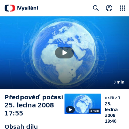
Close
Search
3 min
Předpověď počasí
Další díl
25. ledna 2008
25.
ledna
4 min
17:55
2008
19:40
Obsah dílu