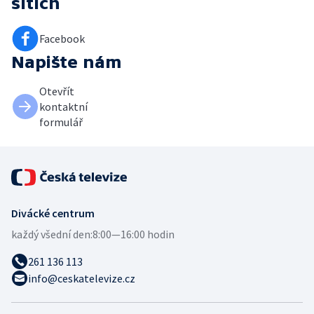
sítích
Facebook
Napište nám
Otevřít
kontaktní
formulář
Divácké centrum
každý všední den:
8:00—16:00 hodin
261 136 113
info@ceskatelevize.cz