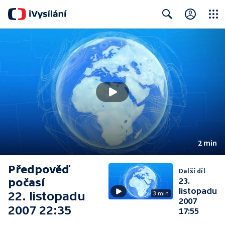
Close
Search
2 min
Předpověď
Další díl
počasí
23.
listopadu
22. listopadu
3 min
2007
2007 22:35
17:55