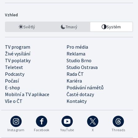
Vzhled
Světlý
Tmavý
Systém
TV program
Pro média
Živé vysílání
Reklama
TV poplatky
Studio Brno
Teletext
Studio Ostrava
Podcasty
Rada ČT
Počasí
Kariéra
E-shop
Podávání námětů
Mobilní a TV aplikace
Časté dotazy
Vše o ČT
Kontakty
Instagram
Facebook
YouTube
X
Threads