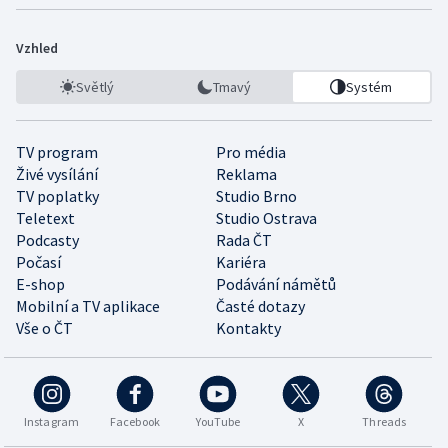
Vzhled
Světlý
Tmavý
Systém
TV program
Pro média
Živé vysílání
Reklama
TV poplatky
Studio Brno
Teletext
Studio Ostrava
Podcasty
Rada ČT
Počasí
Kariéra
E-shop
Podávání námětů
Mobilní a TV aplikace
Časté dotazy
Vše o ČT
Kontakty
Instagram
Facebook
YouTube
X
Threads