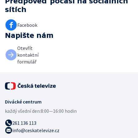
Předpověď počasí
na sociálních
sítích
Facebook
Napište nám
Otevřít
kontaktní
formulář
Divácké centrum
každý všední den:
8:00—16:00 hodin
261 136 113
info@ceskatelevize.cz