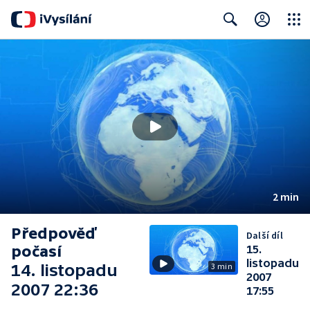
Close
Search
2 min
Předpověď
Další díl
počasí
15.
listopadu
14. listopadu
3 min
2007
2007 22:36
17:55