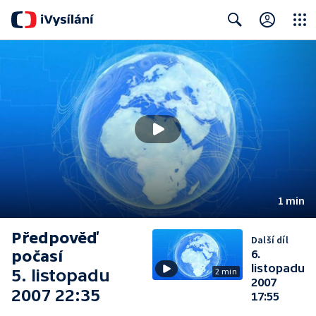
Close
Search
1 min
Předpověď
Další díl
počasí
6.
listopadu
5. listopadu
2 min
2007
2007 22:35
17:55