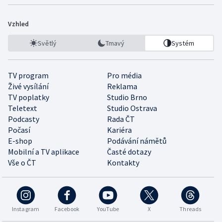
Vzhled
Světlý
Tmavý
Systém
TV program
Pro média
Živé vysílání
Reklama
TV poplatky
Studio Brno
Teletext
Studio Ostrava
Podcasty
Rada ČT
Počasí
Kariéra
E-shop
Podávání námětů
Mobilní a TV aplikace
Časté dotazy
Vše o ČT
Kontakty
Instagram
Facebook
YouTube
X
Threads