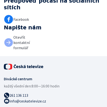
Předpověď počasí
na sociálních
sítích
Facebook
Napište nám
Otevřít
kontaktní
formulář
Divácké centrum
každý všední den:
8:00—16:00 hodin
261 136 113
info@ceskatelevize.cz