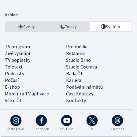
Vzhled
Světlý
Tmavý
Systém
TV program
Pro média
Živé vysílání
Reklama
TV poplatky
Studio Brno
Teletext
Studio Ostrava
Podcasty
Rada ČT
Počasí
Kariéra
E-shop
Podávání námětů
Mobilní a TV aplikace
Časté dotazy
Vše o ČT
Kontakty
Instagram
Facebook
YouTube
X
Threads