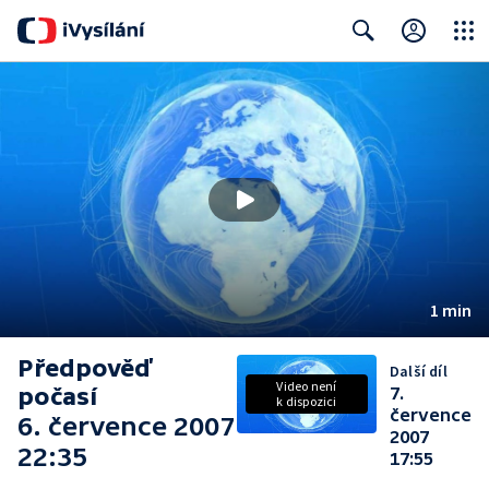
Close
Search
1 min
Předpověď
Další díl
Video není
počasí
7.
k dispozici
července
6. července 2007
2007
22:35
17:55