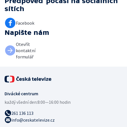
Předpověď počasí
na sociálních
sítích
Facebook
Napište nám
Otevřít
kontaktní
formulář
Divácké centrum
každý všední den:
8:00—16:00 hodin
261 136 113
info@ceskatelevize.cz