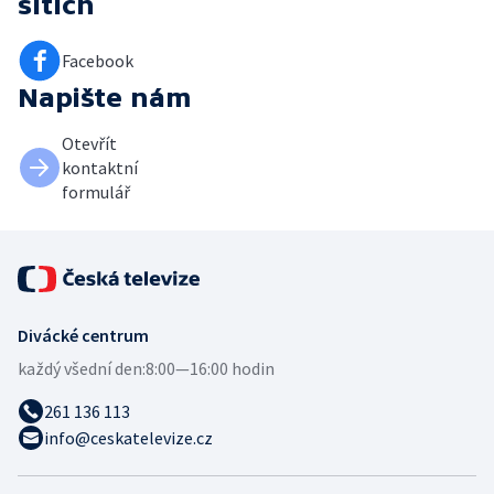
sítích
Facebook
Napište nám
Otevřít
kontaktní
formulář
Divácké centrum
každý všední den:
8:00—16:00 hodin
261 136 113
info@ceskatelevize.cz