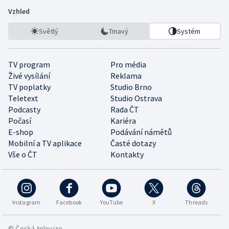
Vzhled
Světlý
Tmavý
Systém
TV program
Pro média
Živé vysílání
Reklama
TV poplatky
Studio Brno
Teletext
Studio Ostrava
Podcasty
Rada ČT
Počasí
Kariéra
E-shop
Podávání námětů
Mobilní a TV aplikace
Časté dotazy
Vše o ČT
Kontakty
Instagram
Facebook
YouTube
X
Threads
© Česká televize