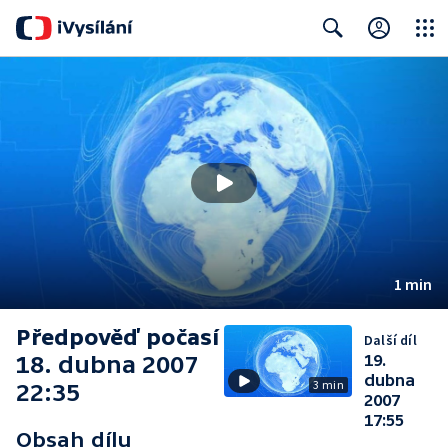
Close
Search
1 min
Předpověď počasí
Další díl
18. dubna 2007
19.
dubna
3 min
22:35
2007
17:55
Obsah dílu