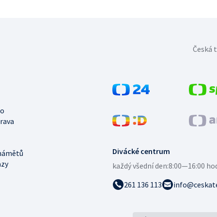
Česká t
no
trava
Divácké centrum
námětů
azy
každý všední den:
8:00—16:00 ho
261 136 113
info@ceskate