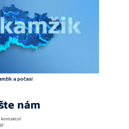
amžik a počasí
šte nám
t kontaktní
ář