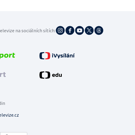
elevize na sociálních sítích:
din
levize.cz