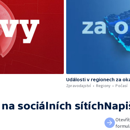
Události v regionech za ok
Zpravodajství
Regiony
Počasí
na sociálních sítích
Napi
Otevří
formul