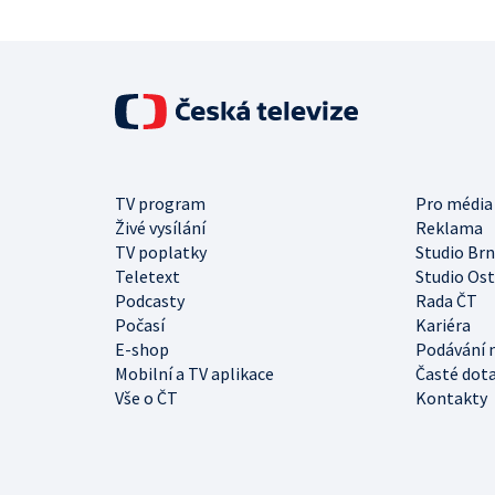
TV program
Pro média
Živé vysílání
Reklama
TV poplatky
Studio Br
Teletext
Studio Os
Podcasty
Rada ČT
Počasí
Kariéra
E-shop
Podávání 
Mobilní a TV aplikace
Časté dot
Vše o ČT
Kontakty