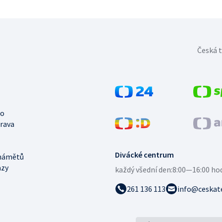
Česká t
no
trava
Divácké centrum
námětů
azy
každý všední den:
8:00—16:00 ho
261 136 113
info@ceskate