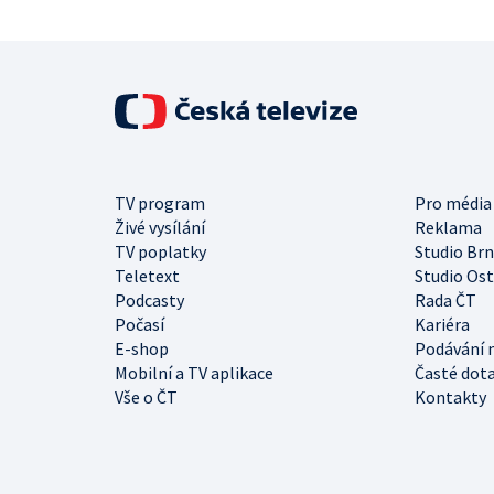
TV program
Pro média
Živé vysílání
Reklama
TV poplatky
Studio Br
Teletext
Studio Os
Podcasty
Rada ČT
Počasí
Kariéra
E-shop
Podávání 
Mobilní a TV aplikace
Časté dot
Vše o ČT
Kontakty