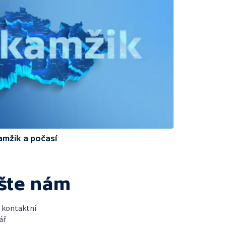
amžik a počasí
šte nám
t kontaktní
ář