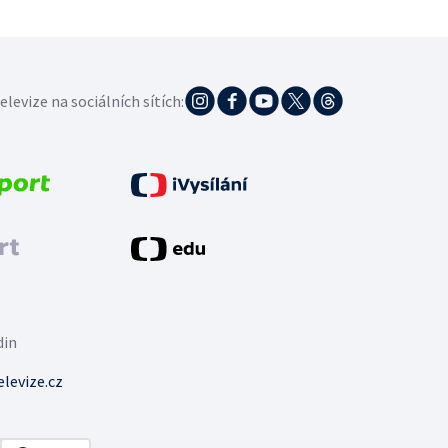
elevize na sociálních sítích:
din
levize.cz