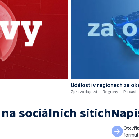
Události v regionech za ok
Zpravodajství
Regiony
Počasí
na sociálních sítích
Napi
Otevří
formul