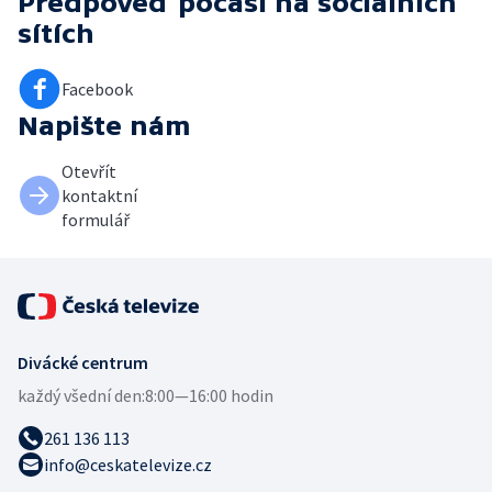
Předpověď počasí
na sociálních
sítích
Facebook
Napište nám
Otevřít
kontaktní
formulář
Divácké centrum
každý všední den:
8:00—16:00 hodin
261 136 113
info@ceskatelevize.cz