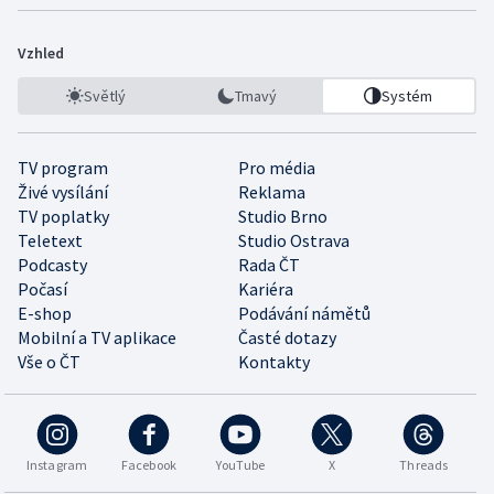
Vzhled
Světlý
Tmavý
Systém
TV program
Pro média
Živé vysílání
Reklama
TV poplatky
Studio Brno
Teletext
Studio Ostrava
Podcasty
Rada ČT
Počasí
Kariéra
E-shop
Podávání námětů
Mobilní a TV aplikace
Časté dotazy
Vše o ČT
Kontakty
Instagram
Facebook
YouTube
X
Threads