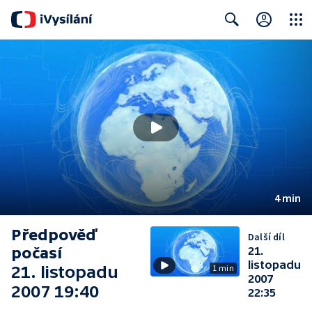
Close
Search
4 min
Předpověď
Další díl
počasí
21.
listopadu
21. listopadu
1 min
2007
2007 19:40
22:35