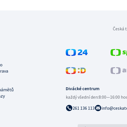
Česká t
no
trava
Divácké centrum
námětů
azy
každý všední den:
8:00—16:00 ho
261 136 113
info@ceskate