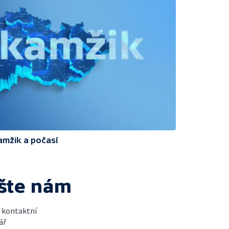
amžik a počasí
šte nám
t kontaktní
ář