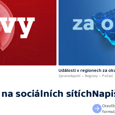
Události v regionech za ok
Zpravodajství
Regiony
Počasí
na sociálních sítích
Napi
Otevří
formul