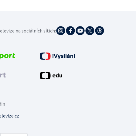
elevize na sociálních sítích:
din
levize.cz