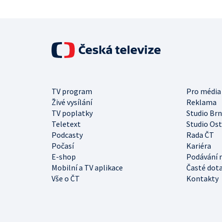
TV program
Pro média
Živé vysílání
Reklama
TV poplatky
Studio Br
Teletext
Studio Os
Podcasty
Rada ČT
Počasí
Kariéra
E-shop
Podávání 
Mobilní a TV aplikace
Časté dot
Vše o ČT
Kontakty