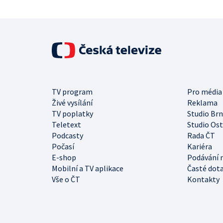
TV program
Pro média
Živé vysílání
Reklama
TV poplatky
Studio Br
Teletext
Studio Os
Podcasty
Rada ČT
Počasí
Kariéra
E-shop
Podávání 
Mobilní a TV aplikace
Časté dot
Vše o ČT
Kontakty