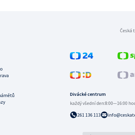
Česká t
no
trava
Divácké centrum
námětů
azy
každý všední den:
8:00—16:00 ho
261 136 113
info@ceskate