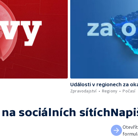
Události v regionech za ok
Zpravodajství
Regiony
Počasí
na sociálních sítích
Napi
Otevří
formul