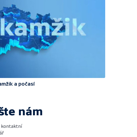
amžik a počasí
šte nám
t kontaktní
ář