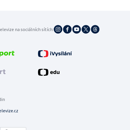
elevize na sociálních sítích:
din
levize.cz