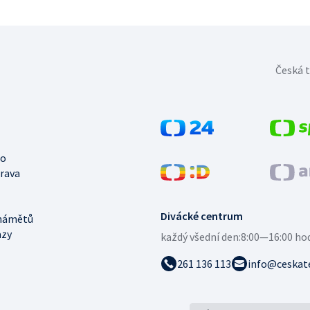
Česká t
no
trava
Divácké centrum
námětů
azy
každý všední den:
8:00—16:00 ho
261 136 113
info@ceskate