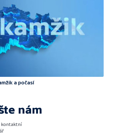
amžik a počasí
šte nám
t kontaktní
ář