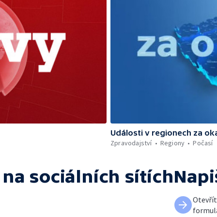
Události v regionech za ok
Zpravodajství
Regiony
Počasí
na sociálních sítích
Napi
Otevří
formul