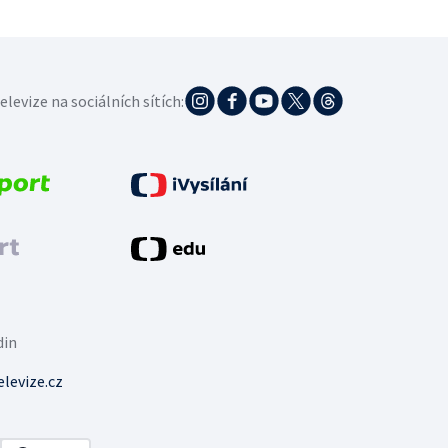
elevize na sociálních sítích:
din
levize.cz