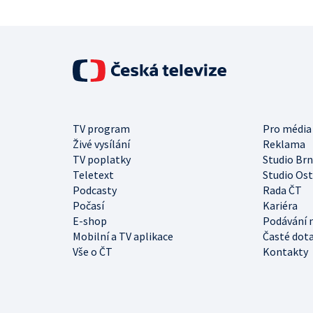
TV program
Pro média
Živé vysílání
Reklama
TV poplatky
Studio Br
Teletext
Studio Os
Podcasty
Rada ČT
Počasí
Kariéra
E-shop
Podávání 
Mobilní a TV aplikace
Časté dot
Vše o ČT
Kontakty