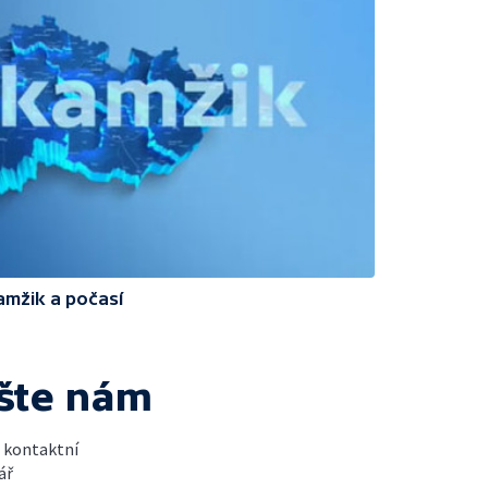
amžik a počasí
šte nám
t kontaktní
ář