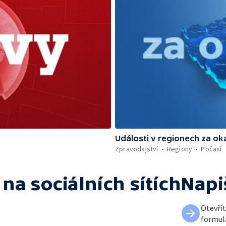
Události v regionech za ok
Zpravodajství
Regiony
Počasí
na sociálních sítích
Napi
Otevří
formul