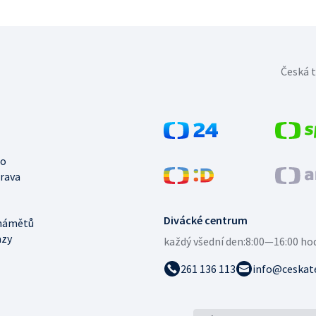
Česká t
no
trava
Divácké centrum
námětů
azy
každý všední den:
8:00—16:00 ho
261 136 113
info@ceskate