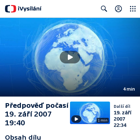
Close
Search
4 min
Předpověď počasí
Další díl
19. září 2007
19. září
2007
1 min
19:40
22:34
Obsah dílu