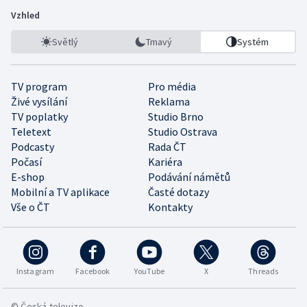
Vzhled
Světlý
Tmavý
Systém
TV program
Pro média
Živé vysílání
Reklama
TV poplatky
Studio Brno
Teletext
Studio Ostrava
Podcasty
Rada ČT
Počasí
Kariéra
E-shop
Podávání námětů
Mobilní a TV aplikace
Časté dotazy
Vše o ČT
Kontakty
Instagram
Facebook
YouTube
X
Threads
© Česká televize