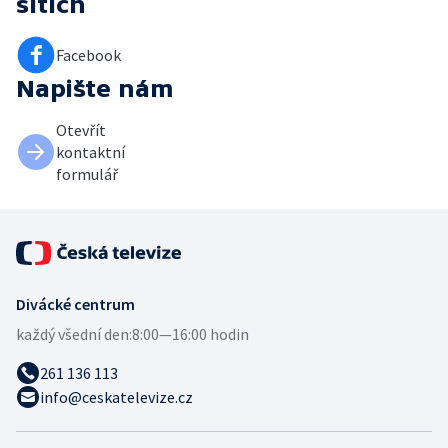
sítích
Facebook
Napište nám
Otevřít
kontaktní
formulář
Divácké centrum
každý všední den:
8:00—16:00 hodin
261 136 113
info@ceskatelevize.cz