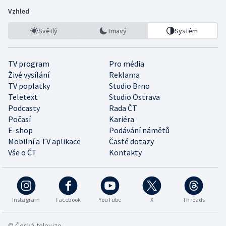
Vzhled
Světlý
Tmavý
Systém
TV program
Pro média
Živé vysílání
Reklama
TV poplatky
Studio Brno
Teletext
Studio Ostrava
Podcasty
Rada ČT
Počasí
Kariéra
E-shop
Podávání námětů
Mobilní a TV aplikace
Časté dotazy
Vše o ČT
Kontakty
Instagram
Facebook
YouTube
X
Threads
© Česká televize