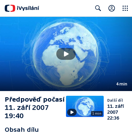
Close
Search
4 min
Předpověď počasí
Další díl
11. září 2007
11. září
2007
1 min
19:40
22:36
Obsah dílu