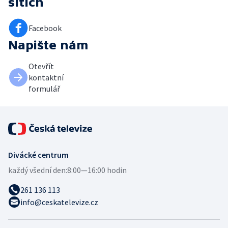
sítích
Facebook
Napište nám
Otevřít
kontaktní
formulář
Divácké centrum
každý všední den:
8:00—16:00 hodin
261 136 113
info@ceskatelevize.cz