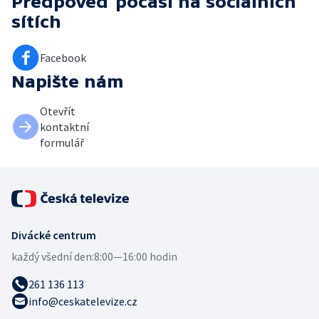
Předpověď počasí
na sociálních
sítích
Facebook
Napište nám
Otevřít
kontaktní
formulář
Divácké centrum
každý všední den:
8:00—16:00 hodin
261 136 113
info@ceskatelevize.cz