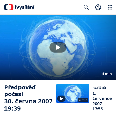
Close
Search
4 min
Předpověď
Další díl
počasí
1.
července
30. června 2007
3 min
2007
19:39
17:55