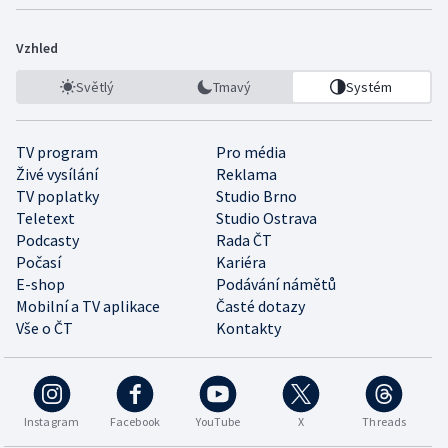
Vzhled
Světlý
Tmavý
Systém
TV program
Pro média
Živé vysílání
Reklama
TV poplatky
Studio Brno
Teletext
Studio Ostrava
Podcasty
Rada ČT
Počasí
Kariéra
E-shop
Podávání námětů
Mobilní a TV aplikace
Časté dotazy
Vše o ČT
Kontakty
Instagram
Facebook
YouTube
X
Threads